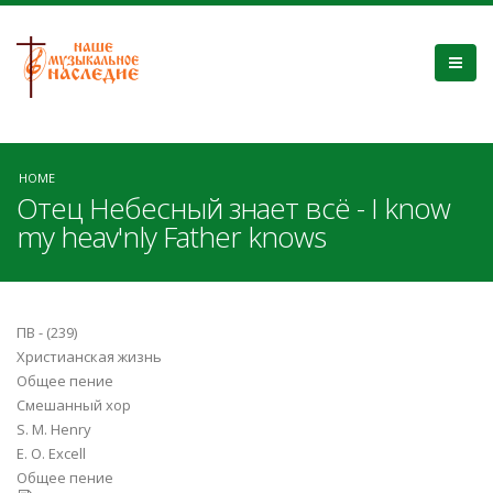
HOME
Отец Небесный знает всё - I know
my heav'nly Father knows
ПВ - (239)
Христианская жизнь
Общее пение
Смешанный хор
S. M. Henry
E. O. Excell
Общее пение