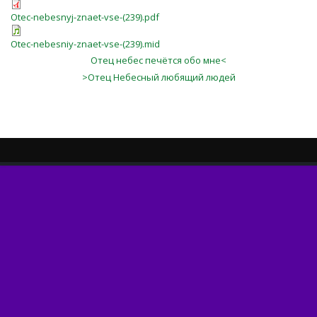
Otec-nebesnyj-znaet-vse-(239).pdf
Otec-nebesniy-znaet-vse-(239).mid
Отец небес печётся обо мне<
>Отец Небесный любящий людей