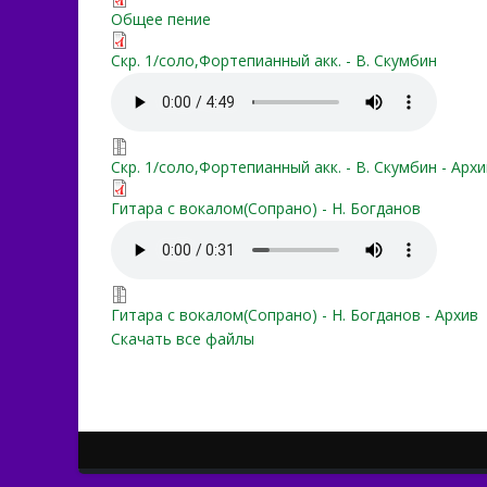
otrada-dlya-menya-(213).p
Общее пение
otrada_dlja_menja.pdf
Скр. 1/соло,Фортепианный акк. - В. Скумбин
Отрада для меня.mp3
otrada_dlja_menja.zip
Скр. 1/соло,Фортепианный акк. - В. Скумбин - Архи
Отрада для меня ЮИ №3
Гитара с вокалом(Сопрано) - Н. Богданов
Отрада для меня ЮИ №3
otrada_dlja_menja_(YUI№3
Гитара с вокалом(Сопрано) - Н. Богданов - Архив
Скачать все файлы