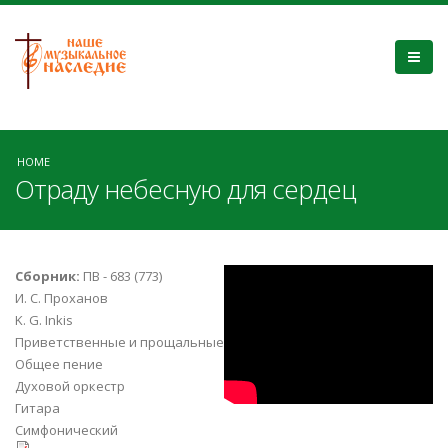
HOME
Отраду небесную для сердец
WdR79DpBrck
Сборник:
ПВ - 683 (773)
И. С. Проханов
K. G. Inkis
Приветственные и прощальные
Общее пение
Духовой оркестр
Гитара
Симфонический