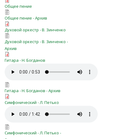
otradu-nebesnuyu-683.pdf
Общее пение
otradu-nebesnuyu-683.7z
Общее пение - Архив
otradu-nebesnuyu-duh.pdf
Духовой оркестр - В. Зинченко
otradu-nebesnuyu-duh.7z
Духовой оркестр - В. Зинченко -
Архив
Отраду небесную для сердец
Гитара - Н. Богданов
Отраду небесную для сердец
(773)_0.pdf
(773).mp3
otradu_nebesnuyu_(773).7z
Гитара - Н. Богданов - Архив
Отраду небесную_Symfo_L_P.pdf
Симфонический - Л. Петько
Отраду небесную_Symfo_L_P.mp3
Отраду небесную_Symfo_L_P.7z
Симфонический - Л. Петько -