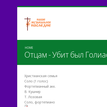
HOME
Отцам - Убит был Голи
Христианская семья
Соло (1 голос)
Фортепианный акк.
В. Кушнир
Т. Лозовая
Соло, фортепиано