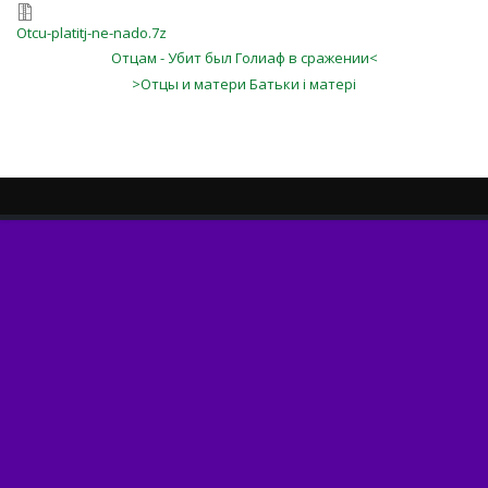
Otcu-platitj-ne-nado.7z
Отцам - Убит был Голиаф в сражении<
>Отцы и матери Бaтьки i мaтepi