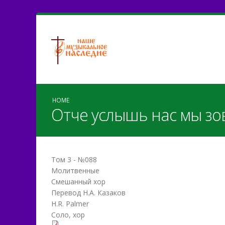
HOME
Отче услышь нас мы зо
Том 3 - №088
Молитвенные
Смешанный хор
Перевод Н.А. Казаков
H.R. Palmer
Соло, хор