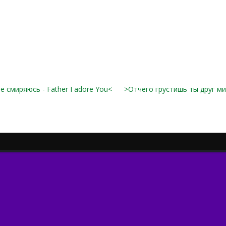
е смиряюсь - Father I adore You<
>Отчего грустишь ты друг м