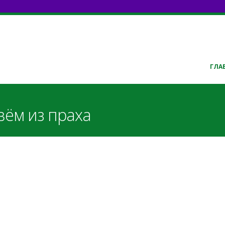
ГЛА
вём из праха