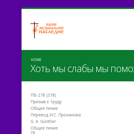
HOME
Хоть мы слабы мы поможе
ПВ-278 (378)
Призыв к труду
Общее пение
Перевод И.С. Проханова
G. A. Günther
Общее пение