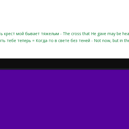
ь крест мой бывает тяжелым - The cross that He gave may be he
ть тебе теперь = Когда-то в свете без теней - Not now, but in th