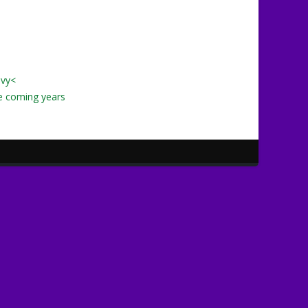
avy<
e coming years