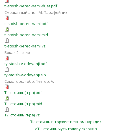
ti-stoish-pered-nami-duet.pdf
Смешанный анс. - М. Парафейник
ti-stoish-pered-nami.pdf
ti-stoish-pered-nami.mid
ti-stoish-pered-nami.7z
Вокал 2 - соло
ty-stoish-v-odeyanji.pdf
ty-stoish-v-odeyanji.sib
Симф. орк. - обр. Гинтер. А.
Ты стоишь(п-ра).pdf
Ты стоишь(п-ра).mid
Ты стоишь(п-ра).7z
Ты стоишь в торжественном наряде<
>Ты стоишь чуть голову склонив