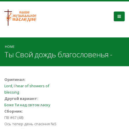
HOME
Ты Свой дождь благословенья -
Оригинал:
Lord, I hear of showers of
blessing
Другой вариант:
Боже Ти над світом ласку
Сборник:
ПВ #67 (48)
Ось тепер день спасіння №5