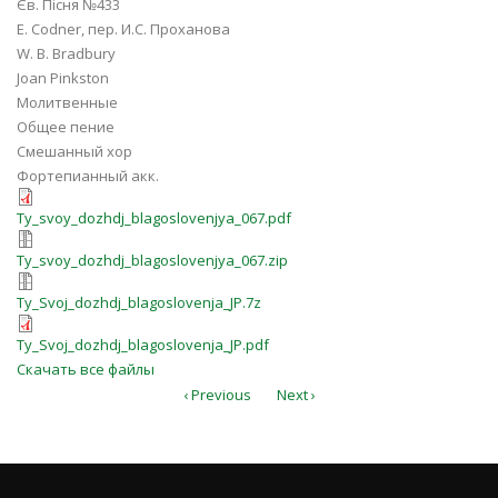
Єв. Пісня №433
E. Codner, пер. И.С. Проханова
W. B. Bradbury
Joan Pinkston
Молитвенные
Общее пение
Смешанный хор
Фортепианный акк.
Ty_svoy_dozhdj_blagoslovenjya_067.
Ty_svoy_dozhdj_blagoslovenjya_067.pdf
Ty_svoy_dozhdj_blagoslovenjya_067.
Ty_svoy_dozhdj_blagoslovenjya_067.zip
Ty_Svoj_dozhdj_blagoslovenja_JP.7z
Ty_Svoj_dozhdj_blagoslovenja_JP.7z
Ty_Svoj_dozhdj_blagoslovenja_JP.pdf
Ty_Svoj_dozhdj_blagoslovenja_JP.pdf
Скачать все файлы
‹ Previous
Next ›