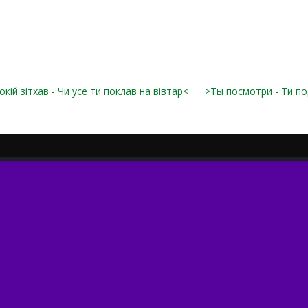
окій зітхав - Чи усе ти поклав на вівтар<
>Ты посмотри - Ти под