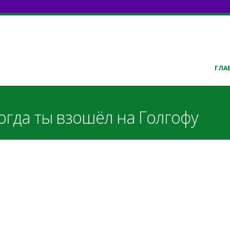
ГЛА
огда ты взошёл на Голгофу