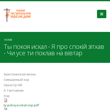
HOME
Ты покоя искал - Я про спокій зітхав
- Чи усе ти поклав на вівтар
Христианская жизнь
Смешанный хор
Оркестр НИ
А. Гантовник
Хор
ty-pokoya-iskal-xop.pdf