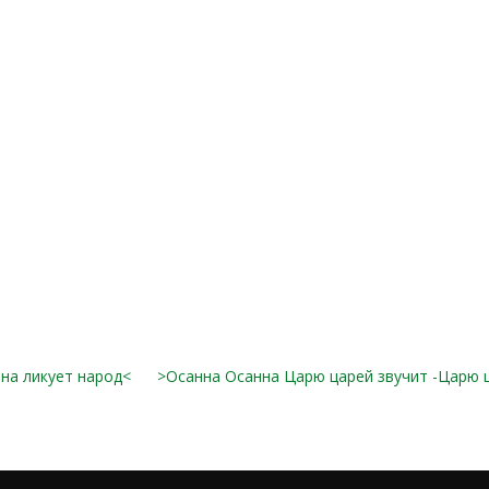
на ликует народ<
>Осанна Осанна Царю царей звучит -Царю ц