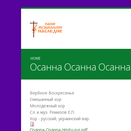
HOME
Осанна Осанна Осанна 
Вербное Воскресенье
Смешанный хор
Молодежный хор
Сл. и муз. Ремизов Е.П.
Хор - русский, украинский вар.
Osanna-Оsanna-Hristu-rus.pdf