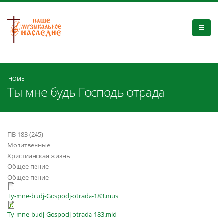
HOME
Ты мне будь Господь отрада
ПВ-183 (245)
Молитвенные
Христианская жизнь
Общее пение
Общее пение
Ty-mne-budj-Gospodj-otrada-183.mus
Ty-mne-budj-Gospodj-otrada-183.mid