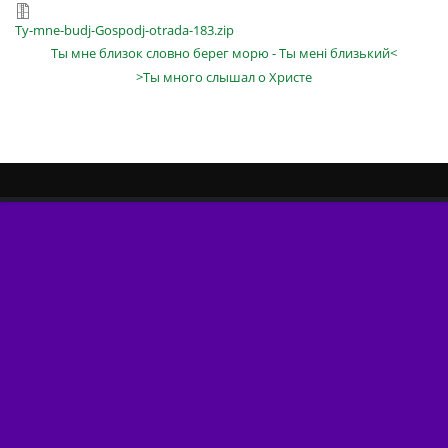
Ty-mne-budj-Gospodj-otrada-183.zip
Ты мне близок словно берег морю - Ты мені близький<
>Ты много слышал о Христе