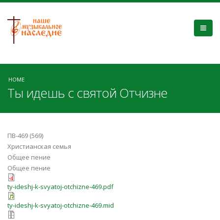
HOME
Ты идешь с святой Отчизне
ПВ-469 (569)
Христианская семья
Общее пение
Общее пение
ty-ideshj-k-svyatoj-otchizne-469.pdf
ty-ideshj-k-svyatoj-otchizne-469.mid