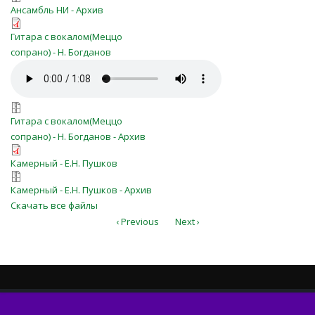
ty-zhalueshsya-ans.zip
Ансамбль НИ - Архив
Ты жалуешься, сколько горя ЮИ
Гитара с вокалом(Меццо
№234.pdf
сопрано) - Н. Богданов
Ты жалуешься, сколько горя ЮИ
№234.mp3
ty_zhalueshsya_(YUI_ №234).7z
Гитара с вокалом(Меццо
сопрано) - Н. Богданов - Архив
ty-zhalueshsya-cam.pdf
Камерный - Е.Н. Пушков
ty-zhalueshsya-cam.zip
Камерный - Е.Н. Пушков - Архив
Скачать все файлы
‹ Previous
Next ›