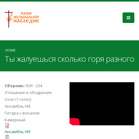
HOME
Ты жалуешься сколько горя разного
9zhRNJCzQYc
Сборник:
ЮИ - 234
Утешение и ободрение
Соло (1 голос)
Ансамбль НИ
Гитара с вокалом
Камерный
ty-zhalueshsya-ans.pdf
Ансамбль НИ