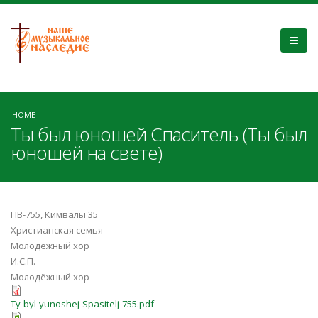
HOME
Ты был юношей Спаситель (Ты был
юношей на свете)
ПВ-755, Кимвалы 35
Христианская семья
Молодежный хор
И.С.П.
Молодёжный хор
Ty-byl-yunoshej-Spasitelj-755.pdf