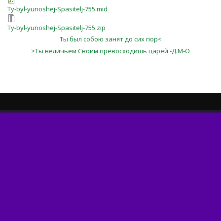
Ty-byl-yunoshej-Spasitelj-755.mid
Ty-byl-yunoshej-Spasitelj-755.zip
Ты был собою занят до сих пор<
>Ты величьем Своим превосходишь царей -Д.М-О