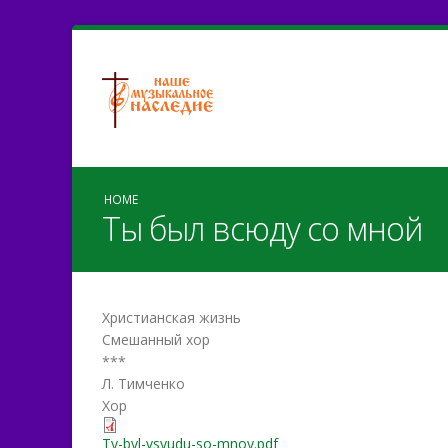
HOME
Ты был всюду со мной
Христианская жизнь
Смешанный хор
***
Л. Тимченко
Хор
Ty-byl-vsyudu-so-mnoy.pdf