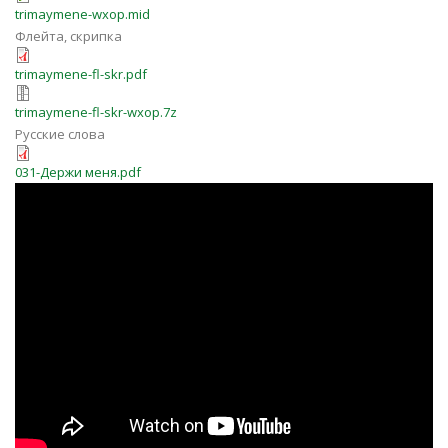
trimaymene-wxop.mid
Флейта, скрипка
trimaymene-fl-skr.pdf
trimaymene-fl-skr-wxop.7z
Русские слова
031-Держи меня.pdf
EntN3zdwjbY