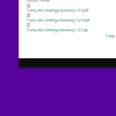
Общее пение
Tomu-Kto-smertjyu-krestnoj-127.pdf
Tomu-Kto-smertjyu-krestnoj-127.mid
Tomu-Kto-smertjyu-krestnoj-127.zip
Тому 