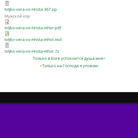
toljko-vera-vo-Hrista-367.zip
Мужской хор
toljko-vera-vo-Hrista-mhor.pdf
toljko-vera-vo-Hrista-mhor.mid
toljko-vera-vo-Hrista-mhor.7z
Только в Боге успокоится душа моя<
>Только на Господа я уповаю