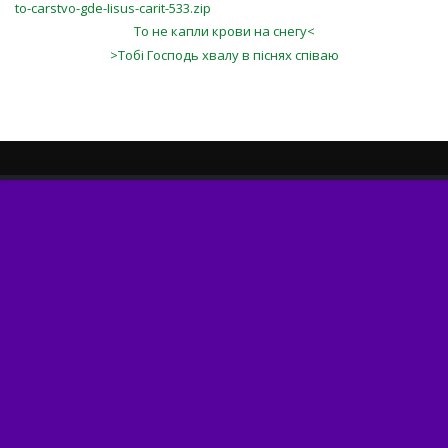
to-carstvo-gde-Iisus-carit-533.zip
То не капли крови на снегу<
>Тобі Господь хвалу в піснях співаю