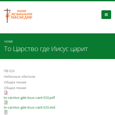
HOME
То Царство где Иисус царит
ПВ-533
Небесные обители
Общее пение
Общее пение
to-carstvo-gde-Iisus-carit-533.pdf
to-carstvo-gde-Iisus-carit-533.mid