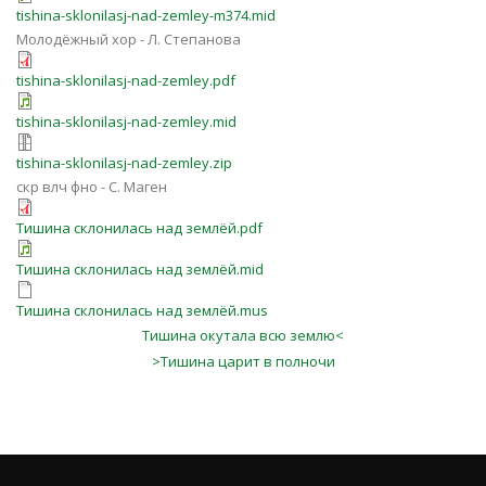
tishina-sklonilasj-nad-zemley-m374.mid
Молодёжный хор - Л. Степанова
tishina-sklonilasj-nad-zemley.pdf
tishina-sklonilasj-nad-zemley.mid
tishina-sklonilasj-nad-zemley.zip
скр влч фно - С. Маген
Тишина склонилась над землёй.pdf
Тишина склонилась над землёй.mid
Тишина склонилась над землёй.mus
Тишина окутала всю землю<
>Тишина царит в полночи