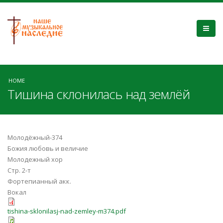
HOME
Тишина склонилась над землёй
Молодёжный-374
Божия любовь и величие
Молодежный хор
Стр. 2-т
Фортепианный акк.
Вокал
tishina-sklonilasj-nad-zemley-m374.pdf