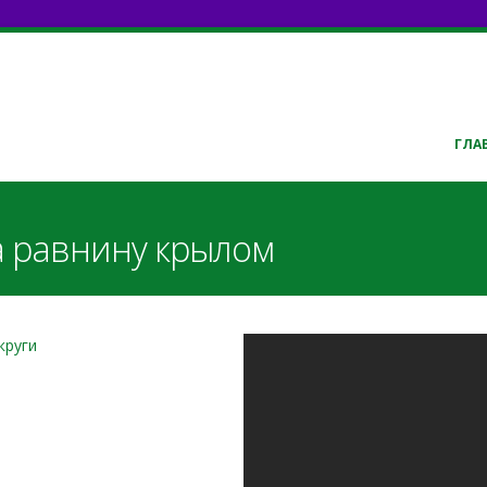
ГЛА
 равнину крылом
Тишина ночь пр
круги
Детская Песня 