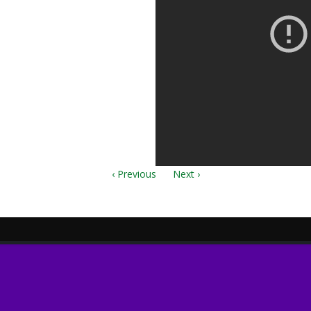
ninu.7z
‹ Previous
Next ›