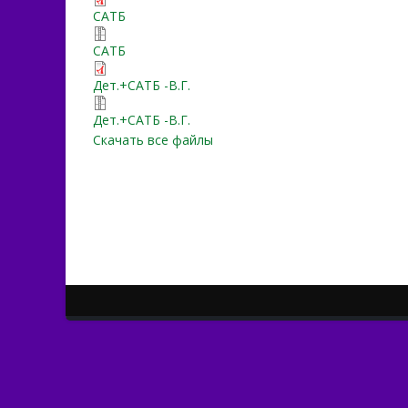
tishina_noch_prikryla.pdf
САТБ
tishina_noch_prikryla.zip
САТБ
Tishina_F.pdf
Дет.+САТБ -В.Г.
Tishina_nochj_prikrila_rav
Дет.+САТБ -В.Г.
Скачать все файлы