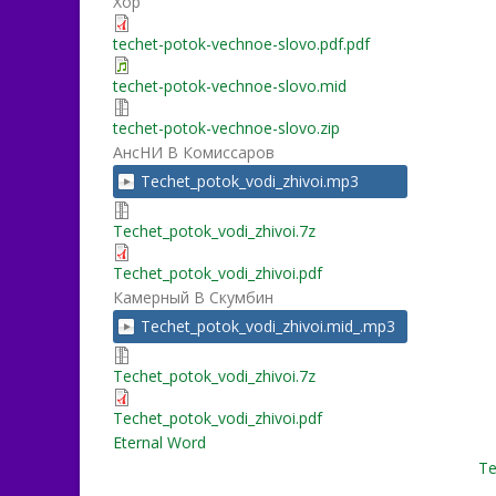
Хор
techet-potok-vechnoe-slovo.pdf.pdf
techet-potok-vechnoe-slovo.mid
techet-potok-vechnoe-slovo.zip
АнсНИ В Комиссаров
Techet_potok_vodi_zhivoi.mp3
Techet_potok_vodi_zhivoi.7z
Techet_potok_vodi_zhivoi.pdf
Камерный В Скумбин
Techet_potok_vodi_zhivoi.mid_.mp3
Techet_potok_vodi_zhivoi.7z
Techet_potok_vodi_zhivoi.pdf
Eternal Word
Те