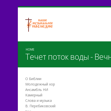
HOME
Течет поток воды - Вечн
О Библии
Молодежный хор
Ансамбль НИ
Камерный
Слова и музыка
В. Перебиковский