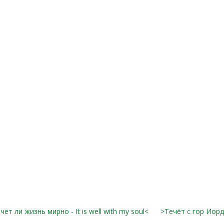
чет ли жизнь мирно - It is well with my soul<
>Течёт с гор Иор