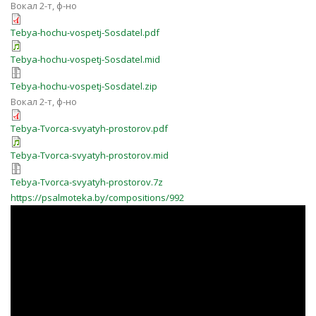
Вокал 2-т, ф-но
Tebya-hochu-vospetj-Sosdatel.pdf
Tebya-hochu-vospetj-Sosdatel.mid
Tebya-hochu-vospetj-Sosdatel.zip
Вокал 2-т, ф-но
Tebya-Tvorca-svyatyh-prostorov.pdf
Tebya-Tvorca-svyatyh-prostorov.mid
Tebya-Tvorca-svyatyh-prostorov.7z
https://psalmoteka.by/compositions/992
PpIOG9phX2o