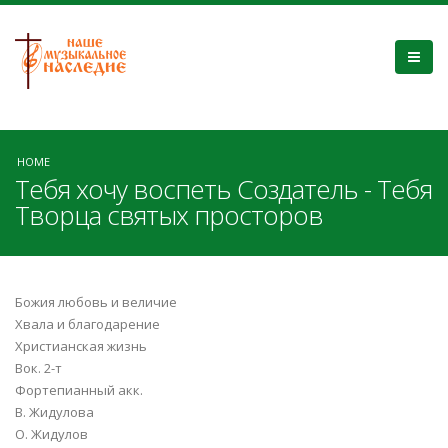
HOME
Тебя хочу воспеть Создатель - Тебя
Творца святых просторов
Божия любовь и величие
Хвала и благодарение
Христианская жизнь
Вок. 2-т
Фортепианный акк.
В. Жидулова
О. Жидулов