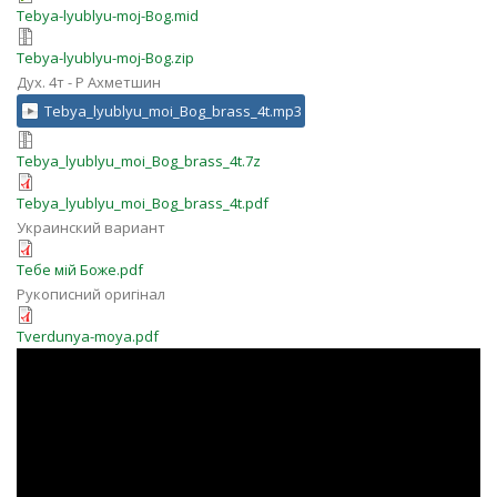
Tebya-lyublyu-moj-Bog.mid
Tebya-lyublyu-moj-Bog.zip
Дух. 4т - Р Ахметшин
Tebya_lyublyu_moi_Bog_brass_4t.mp3
Tebya_lyublyu_moi_Bog_brass_4t.7z
Tebya_lyublyu_moi_Bog_brass_4t.pdf
Украинский вариант
Тебе мій Боже.pdf
Рукописний оригінал
Tverdunya-moya.pdf