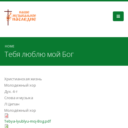
HOME
Тебя люблю мой Бог
Христианская жизнь
Молодежный хор
Дух. 4-т
Слова и музыка
Л Ципан
Молодёжный хор
Tebya-lyublyu-moj-Bog.pdf