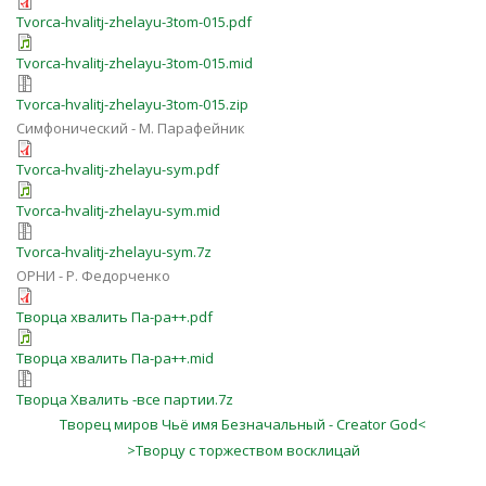
Tvorca-hvalitj-zhelayu-3tom-015.pdf
Tvorca-hvalitj-zhelayu-3tom-015.mid
Tvorca-hvalitj-zhelayu-3tom-015.zip
Симфонический - М. Парафейник
Tvorca-hvalitj-zhelayu-sym.pdf
Tvorca-hvalitj-zhelayu-sym.mid
Tvorca-hvalitj-zhelayu-sym.7z
ОРНИ - Р. Федорченко
Творца хвалить Па-ра++.pdf
Творца хвалить Па-ра++.mid
Творца Хвалить -все партии.7z
Творец миров Чьё имя Безначальный - Creator God<
>Творцу с торжеством восклицай