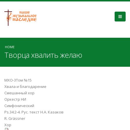
HOME
Творца хвалить желаю
МХО-3Том №15
Хвала и благодарение
Смешанный хор
Оркестр НИ
Симфонический
Ps.34:2-4. Рус. текст Н.А. Казаков
R. Grässner
Хор