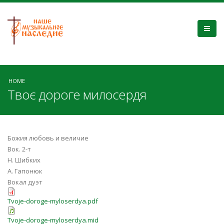
HOME
Твоє дороге милосердя
Божия любовь и величие
Вок. 2-т
Н. Шибких
А. Гапонюк
Вокал дуэт
Tvoje-doroge-myloserdya.pdf
Tvoje-doroge-myloserdya.mid