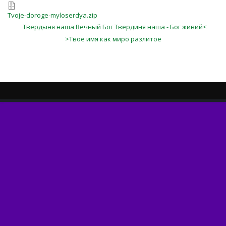
Tvoje-doroge-myloserdya.zip
Твердыня наша Вечный Бог Твердиня наша - Бог живий<
>Твоё имя как миро разлитое