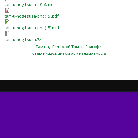
tam-u-nog-Iisusa-(015).mid
tam-u-nog-Iisusa-pno(15).pdf
tam-u-nog-Iisusa-pno(15).mid
tam-u-nog-Iisusa.7z
Там над Голгофой Там на Голгофі<
>Тают снежинками дни календарные