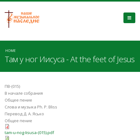
HOME
Там у ног Иисуса - At the feet of Jesus
ПВ-(015)
В начале собрания
Общее пение
Слова и музыка Ph. P. Bliss
Перевод Д. А. Ясько
Общее пение
tam-u-nog-Iisusa-(015).pdf