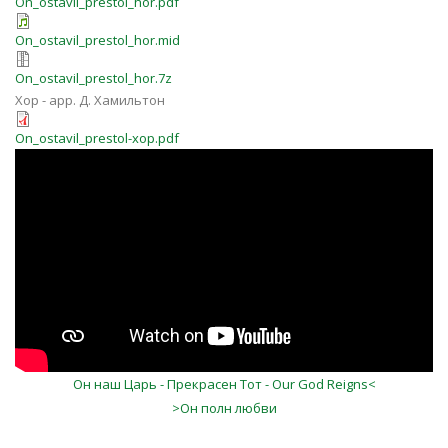
On_ostavil_prestol_hor.pdf
On_ostavil_prestol_hor.mid
On_ostavil_prestol_hor.7z
Хор - арр. Д. Хамильтон
On_ostavil_prestol-xop.pdf
Он наш Царь - Прекрасен Тот - Our God Reigns<
>Он полн любви