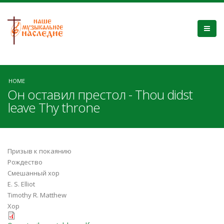
HOME
Он оставил престол - Thou didst
leave Thy throne
Призыв к покаянию
Рождество
Смешанный хор
E. S. Elliot
Timothy R. Matthew
Хор