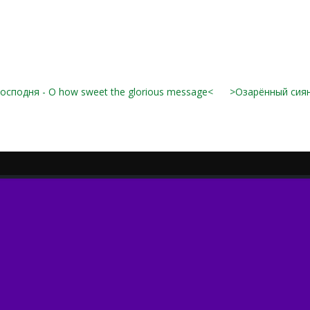
сподня - O how sweet the glorious message<
>Озарённый сия