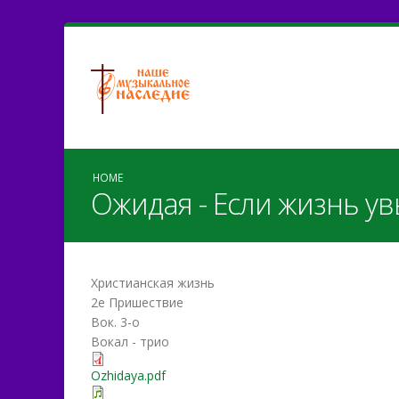
HOME
Ожидая - Если жизнь ув
Христианская жизнь
2е Пришествие
Вок. 3-о
Вокал - трио
Ozhidaya.pdf