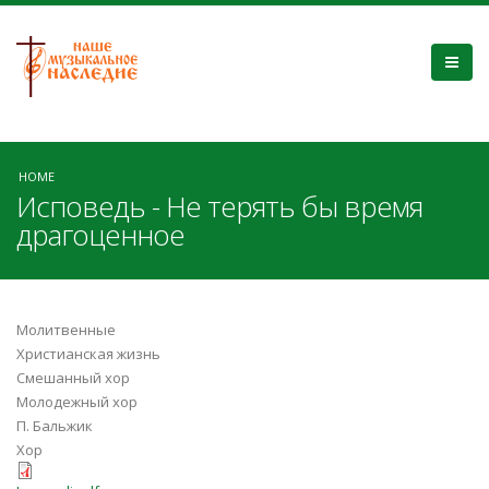
HOME
Исповедь - Не терять бы время
драгоценное
Молитвенные
Христианская жизнь
Смешанный хор
Молодежный хор
П. Бальжик
Хор