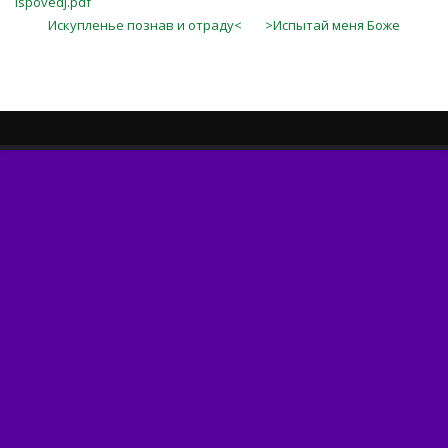
Ispovedj.pdf
Искупленье познав и отраду<
>Испытай меня Боже