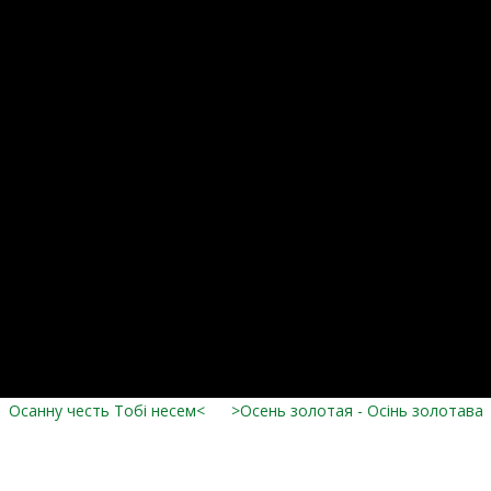
Осанну честь Тобі несем<
>Осень золотая - Осінь золотава