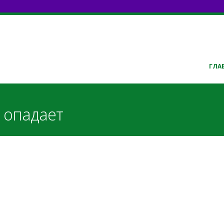
ГЛА
 опадает