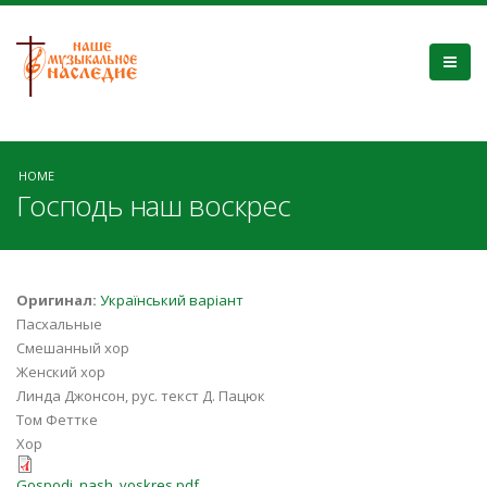
HOME
Господь наш воскрес
Оригинал:
Український варіант
Пасхальные
Смешанный хор
Женский хор
Линда Джонсон, рус. текст Д. Пацюк
Том Феттке
Хор
Gospodj_nash_voskres.pdf