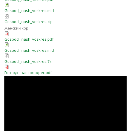
Gospodj_nash_voskres.mid
Gospodj_nash_voskres.zip
Женский хор
Gospod'_nash_voskres.pdf
Gospod'_nash_voskres.mid
Gospod'_nash_voskres.7z
Господь-наш-воскрес.pdf
ГОСПОДЬ НАШ ВОСКРЕС Youth
Choir Vancouver WA