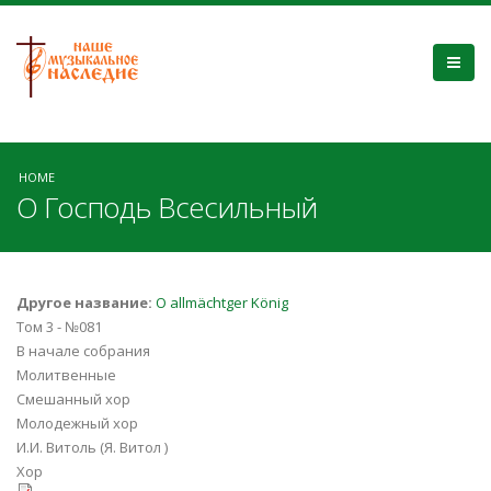
HOME
О Господь Всесильный
Другое название:
O allmächtger König
Том 3 - №081
В начале собрания
Молитвенные
Смешанный хор
Молодежный хор
И.И. Витоль (Я. Витол )
Хор