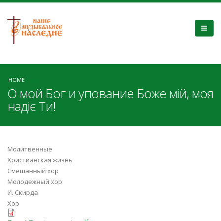
HOME
О мой Бог и упование Боже мій, моя
надіє Ти!
Молитвенные
Христианская жизнь
Смешанный хор
Молодежный хор
И. Скирда
Хор