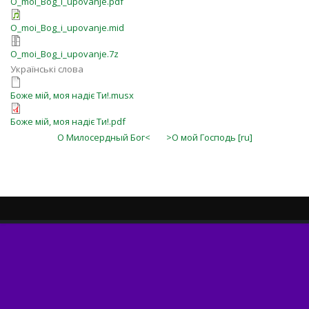
O_moi_Bog_i_upovanje.pdf
O_moi_Bog_i_upovanje.mid
O_moi_Bog_i_upovanje.7z
Українські слова
Боже мій, моя надіє Ти!.musx
Боже мій, моя надіє Ти!.pdf
О Милосердный Бог<
>О мой Господь [ru]