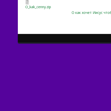
O_kak_cenny.zip
О как хочет Иисус что