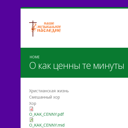
HOME
О как ценны те минуты
Христианская жизнь
Смешанный хор
Хор
O_KAK_CENNY.pdf
O_KAK_CENNY.mid