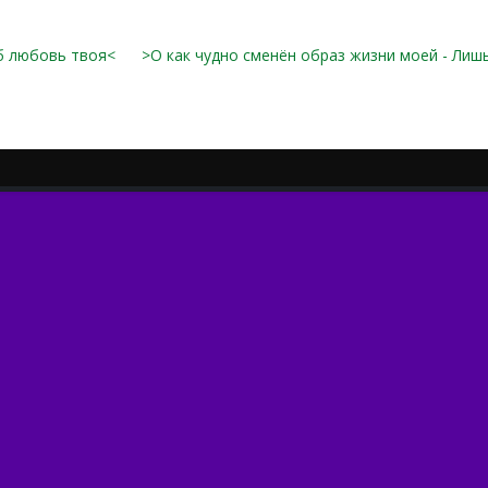
б любовь твоя<
>О как чудно сменён образ жизни моей - Лишь