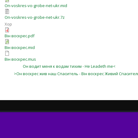
On-voskres-vo-grobe-net-ukr.mid
On-voskres-vo-grobe-net-ukr.7z
Хор
Він воскрес.pdf
Він воскрес.mid
Він воскрес.mus
Он водит меня к водам тихим - He Leadeth me<
>Он воскрес жив наш Спаситель - Він воскрес Живий Спасител