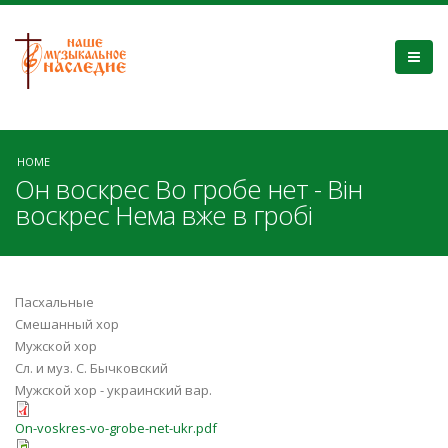
HOME
Он воскрес Во гробе нет - Він
воскрес Нема вже в гробі
Пасхальные
Смешанный хор
Мужской хор
Сл. и муз. С. Бычковский
Мужской хор - украинский вар.
On-voskres-vo-grobe-net-ukr.pdf