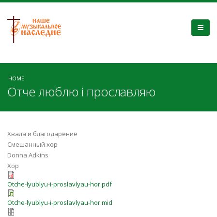
HOME
Отче люблю i прославляю
Хвала и благодарение
Смешанный хор
Donna Adkins
Хор
Otche-lyublyu-i-proslavlyau-hor.pdf
Otche-lyublyu-i-proslavlyau-hor.mid