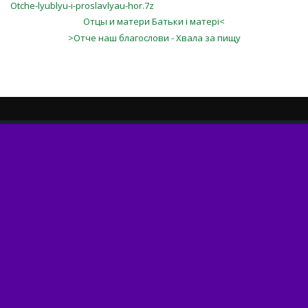
Otche-lyublyu-i-proslavlyau-hor.7z
Отцы и матери Бaтьки i мaтepi<
>Отче наш благослови - Хвала за пищу