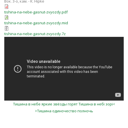
Вок. 3-о, кам. - K. Hipke
tishina-na-nebe-gasnut-zvyozdy.pdf
tishina-na-nebe-gasnut-zvyozdy.mid
tishina-na-nebe-gasnut-zvyozdy.7z
Тишина в небе яркие звёзды горят Тишина в небі зорі<
>Тишина одиночество полночь