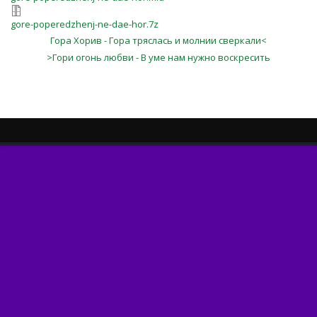
gore-poperedzhenj-ne-dae-hor.7z
Гора Хорив - Гора тряслась и молнии сверкали<
>Гори огонь любви - В уме нам нужно воскресить