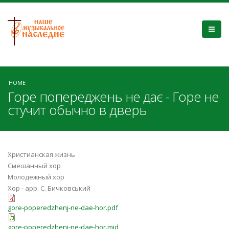
HOME
Горе попереджень не дає - Горе не
стучит обычно в дверь
Христианская жизнь
Смешанный хор
Молодежный хор
Хор - арр. С. Бичковський
gore-poperedzhenj-ne-dae-hor.pdf
gore-poperedzhenj-ne-dae-hor.mid