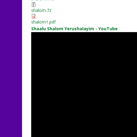
shalom.7z
shalom1.pdf
Shaalu Shalom Yerushalayim - YouTube
DHZESjS5y5s