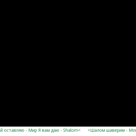
 оставляю - Мир Я вам даю - Shalom<
>Шалом шаверим - Мой