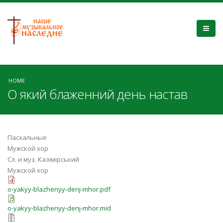
HOME
О який блаженний день настав
Пасхальные
Мужской хор
Сл. и муз. Казімірський
Мужской хор
o-yakyy-blazhenyy-denj-mhor.pdf
o-yakyy-blazhenyy-denj-mhor.mid