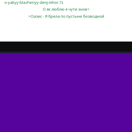
o-yakyy-blazhenyy-denj-mhor.7z
О як люблю я чути знов<
>Оазис - Я брела по пустыне безводной