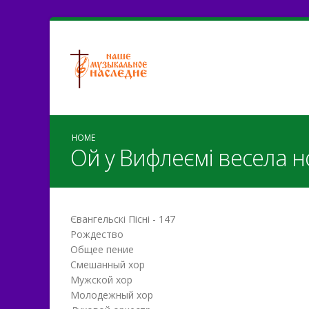
HOME
Ой у Вифлеємі весела 
Євангельскі Пісні - 147
Рождество
Общее пение
Смешанный хор
Мужской хор
Молодежный хор