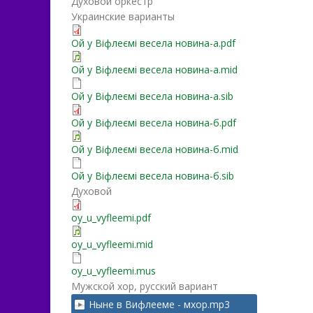
Духовой оркестр
Украинские варианты
Ой у Віфлеємі весела новина-а.pdf
Ой у Віфлеємі весела новина-а.mid
Ой у Віфлеємі весела новина-а.sib
Ой у Віфлеємі весела новина-б.pdf
Ой у Віфлеємі весела новина-б.mid
Ой у Віфлеємі весела новина-б.sib
Духовой
oy_u_vyfleemi.pdf
oy_u_vyfleemi.mid
oy_u_vyfleemi.mus
Мужской хор, русский вариант
Ныне в Вифлееме - мхор.mp3