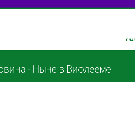
ГЛА
новина - Ныне в Вифлееме