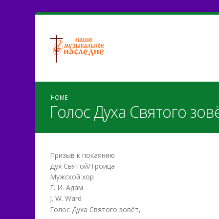
HOME
Голос Духа Святого зовё
Призыв к покаянию
Дух Святой/Троица
Мужской хор
Г. И. Адам
J. W. Ward
Голос Духа Святого зовёт,