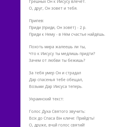
Грешных Он к Иисусу влечёт.
О, друг, Он зовет и тебя.
Припев:
Приди (приди, Он зовёт) - 2 р.
Приди к Нему - в Нём счастье найдёшь.
Похоть мира жалеешь ли ты,
Что к Иисусу ты медлишь придти?
Зачем от любви ты бежишь?
За тебя умер Он и страдал
Дар спасенья тебе обещал,
Возьми Дар Иисуса теперь.
Украинский текст:
Голос Духа Святого звучить:
Всіх до Спаса Він кличе: Прийдіть!
О, друже, вчуй голос святий!