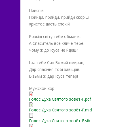
Приспiв:
Прийди, прийди, прийди скоріш!
Христос дасть спокій.
Розкіш світу тебе обмане...
А Спаситель все кличе тебе,
Чому ж до Ісуса не йдеш?
І за тебе Син Божий вмирав,
Дар спасіння тобі завіщав.
Візьми ж дар Ісуса тепер!
Мужской хор
Голос Духа Святого зовёт-F.pdf
Голос Духа Святого зовёт-F.mid
Голос Духа Святого зовёт-F.sib