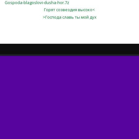
Gospoda-blagoslovi-dusha-hor.7z
Горят созвездия высоко<
>Господа славь ты мой дух