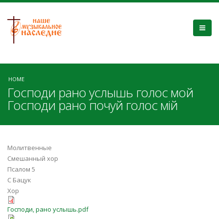
HOME
Господи рано услышь голос мой
Господи рано почуй голос мій
Молитвенные
Смешанный хор
Псалом 5
С Бацук
Хор
Господи, рано услышь.pdf