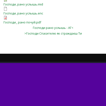
Господи, рано услышь.mid
Господи, рано услышь.enc
Господи_ рано почуй.pdf
Господи рано услышь - АГ<
>Господи Спасителю як страждаєш Ти