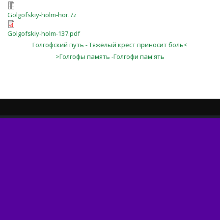
Golgofskiy-holm-hor.7z
Golgofskiy-holm-137.pdf
Голгофский путь - Тяжёлый крест приносит боль<
>Голгофы память -Голгофи пам'ять