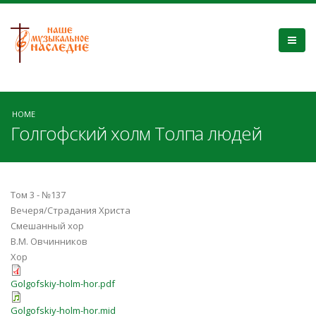
HOME
Голгофский холм Толпа людей
Том 3 - №137
Вечеря/Страдания Христа
Смешанный хор
В.М. Овчинников
Хор
Golgofskiy-holm-hor.pdf
Golgofskiy-holm-hor.mid