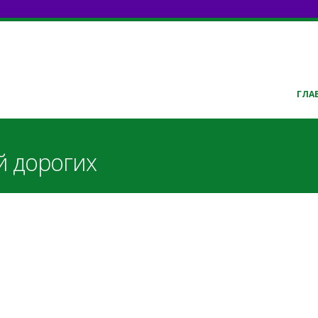
ГЛА
й дорогих