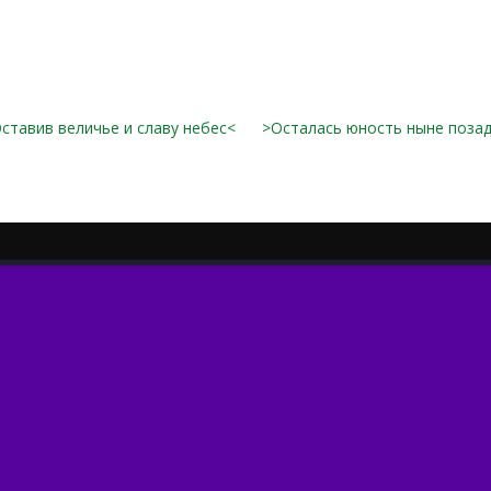
ставив величье и славу небес<
>Осталась юность ныне поза