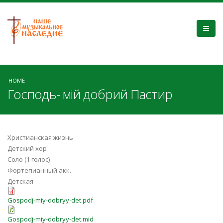
HOME
Господь- мій добрий Пастир
Христианская жизнь
Детский хор
Соло (1 голос)
Фортепианный акк.
Детская
Gospodj-miy-dobryy-det.pdf
Gospodj-miy-dobryy-det.mid